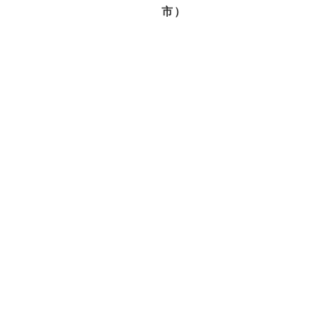
市）
閉じる