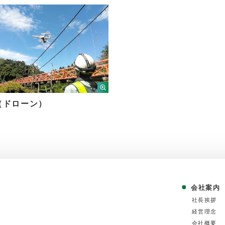
ドローン）
会社案内
社⻑挨拶
経営理念
会社概要