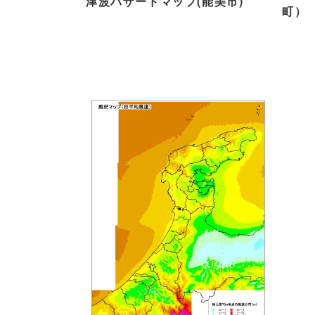
津波ハザードマップ(能美市)
町）