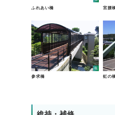
ふれあい橋
宮腰
参求橋
虹の
維持・補修