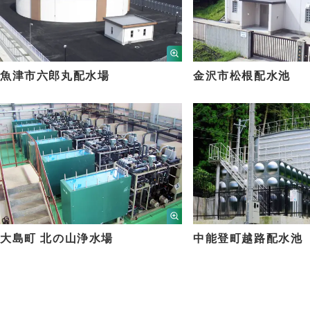
魚津市六郎丸配水場
金沢市松根配水池
大島町 北の山浄水場
中能登町越路配水池