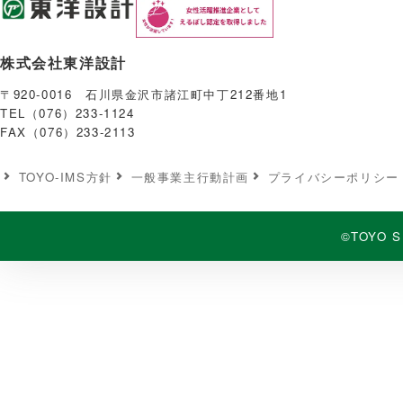
株式会社東洋設計
〒920-0016 石川県金沢市諸江町中丁212番地1
TEL（076）233-1124
FAX（076）233-2113
TOYO-IMS⽅針
⼀般事業主⾏動計画
プライバシーポリシー
©TOYO S