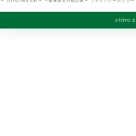
TOYO-IMS⽅針
⼀般事業主⾏動計画
プライバシーポリシー
©TOYO S