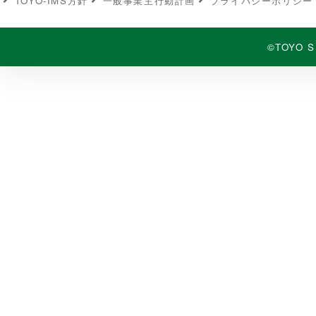
TOYO-IMS⽅針
⼀般事業主⾏動計画
プライバシーポリシー
©TOYO S