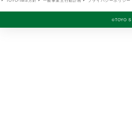
TOYO-IMS⽅針
⼀般事業主⾏動計画
プライバシーポリシー
©TOYO S