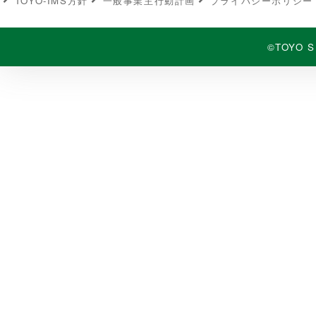
TOYO-IMS⽅針
⼀般事業主⾏動計画
プライバシーポリシー
©TOYO S