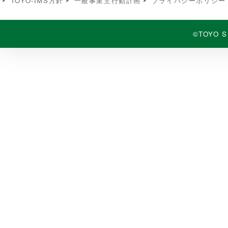
TOYO-IMS⽅針
⼀般事業主⾏動計画
プライバシーポリシー
©TOYO S