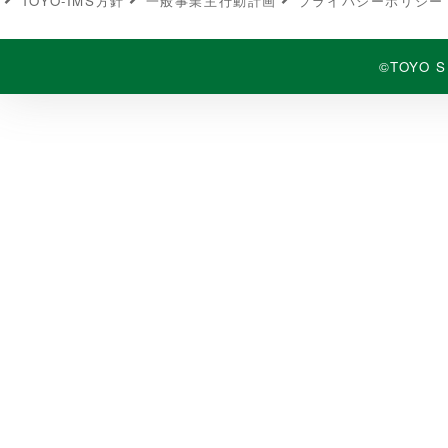
TOYO-IMS⽅針
⼀般事業主⾏動計画
プライバシーポリシー
©TOYO S