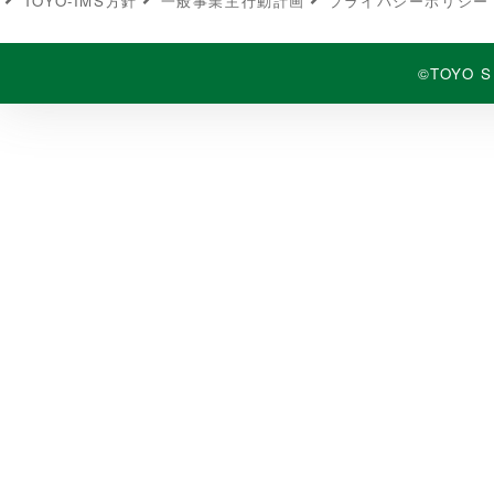
TOYO-IMS⽅針
⼀般事業主⾏動計画
プライバシーポリシー
©TOYO S