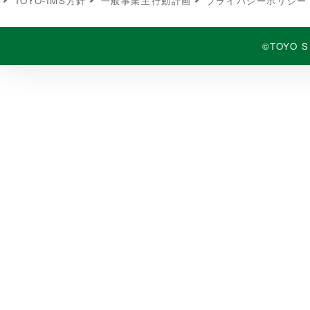
TOYO-IMS⽅針
⼀般事業主⾏動計画
プライバシーポリシー
©TOYO S