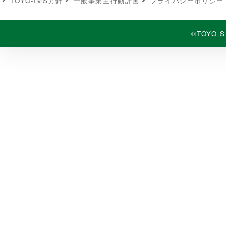
TOYO-IMS⽅針
⼀般事業主⾏動計画
プライバシーポリシー
©TOYO S