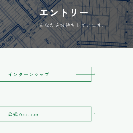
エントリー
あなたをお待ちしています。
インターンシップ
公式Youtube