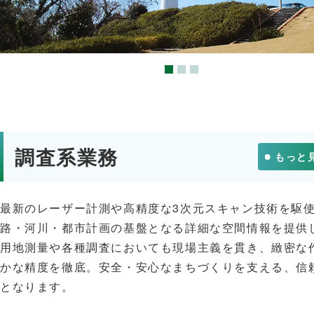
調査系業務
もっと
最新のレーザー計測や高精度な3次元スキャン技術を駆
路・河川・都市計画の基盤となる詳細な空間情報を提供
用地測量や各種調査においても現場主義を貫き、緻密な
かな精度を徹底。安全・安心なまちづくりを支える、信
となります。