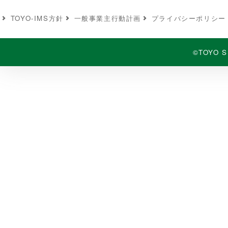
TOYO-IMS⽅針
⼀般事業主⾏動計画
プライバシーポリシー
©TOYO S