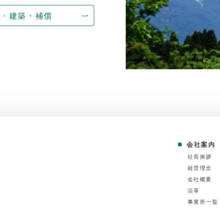
量・建築・補償
会社案内
社⻑挨拶
経営理念
会社概要
沿⾰
事業所⼀覧