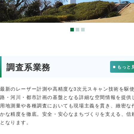
調査系業務
もっと
最新のレーザー計測や高精度な3次元スキャン技術を駆
路・河川・都市計画の基盤となる詳細な空間情報を提供
用地測量や各種調査においても現場主義を貫き、緻密な
かな精度を徹底。安全・安心なまちづくりを支える、信
となります。