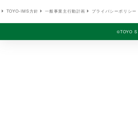
TOYO-IMS⽅針
⼀般事業主⾏動計画
プライバシーポリシー
©TOYO S