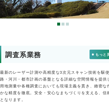
調査系業務
もっと
最新のレーザー計測や高精度な3次元スキャン技術を駆
路・河川・都市計画の基盤となる詳細な空間情報を提供
用地測量や各種調査においても現場主義を貫き、緻密な
かな精度を徹底。安全・安心なまちづくりを支える、信
となります。