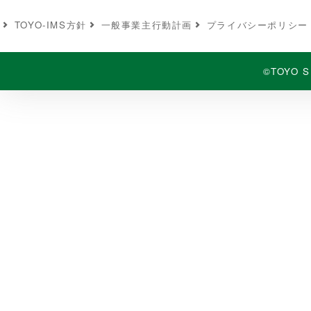
TOYO-IMS⽅針
⼀般事業主⾏動計画
プライバシーポリシー
©TOYO S