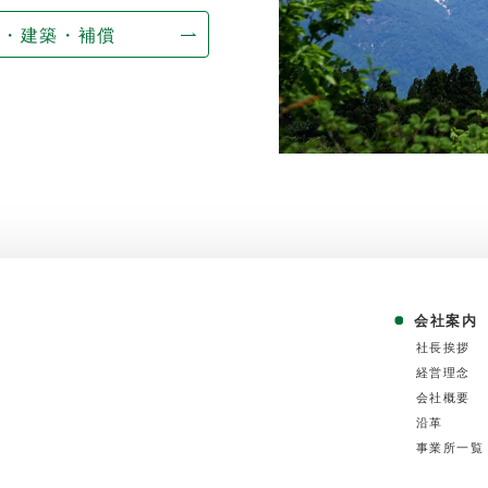
量・建築・補償
会社案内
社⻑挨拶
経営理念
会社概要
沿⾰
事業所⼀覧